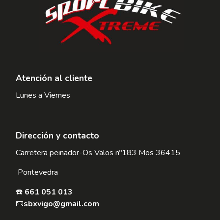
Atención al cliente
Lunes a Viernes
Dirección y contacto
Carretera peinador-Os Valos nº183 Mos 36415
Pontevedra
☎️
661 051 013
📧
sbxvigo@gmail.com