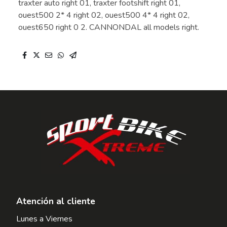
traxter auto right 01, traxter footshift right 01,
ouest500 2* 4 right 02, ouest500 4* 4 right 02,
ouest650 right 0 2. CANNONDAL all models right.
Atención al cliente
Lunes a Viernes