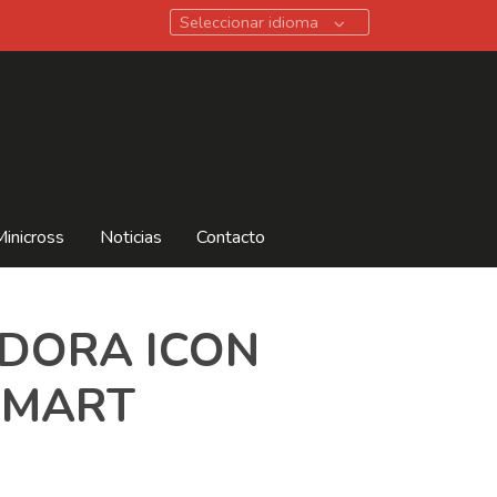
Seleccionar idioma
Minicross
Noticias
Contacto
DORA ICON
OMART