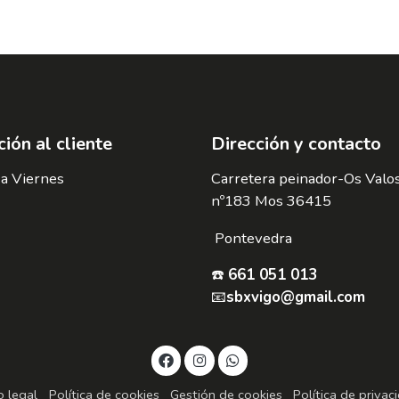
ión al cliente
Dirección y contacto
a Viernes
Carretera peinador-Os Valo
nº183 Mos 36415
Pontevedra
☎️
661 051 013
📧
sbxvigo@gmail.com
o legal
Política de cookies
Gestión de cookies
Política de privac