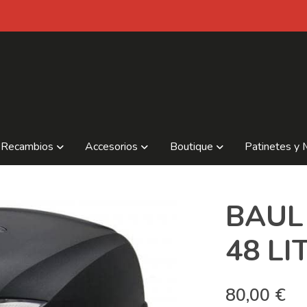
Recambios
Accesorios
Boutique
Patinetes y 
BAUL
48 LI
80,00 €